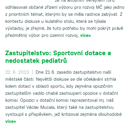
že na letošním Veřejném fóru
odhlasovali občané zřízení výboru pro rozvoj MČ jako jedno
z prioritních témat, kterými by se měla radnice zabývat. Z
kontextu diskuse u kulatého stolu, která se týkala
výstavby, je zřejmé, že tuto potřebu by mohl pokrýt právě
předmětný výbor pro územní rozvoj,
více»
Zastupitelstvo: Sportovní dotace a
nedostatek pediatrů
22. 6. 2023 |
Dne 21.6. zasedlo zastupitelstvo naší
městské části. Největší diskuse se dle očekávání strhla
kolem dotací v oblasti sportu, kdy zejména opozičním
zastupitelům vadilo chabé zastoupení opozice v dotační
komisi. Opozici v dotační komisi reprezentoval mj. náš
zastupitel Václav Mucala, který také na zastupitelstvu
vystoupil s příspěvkem, jež kritizoval zejména dlouhodobé
více»