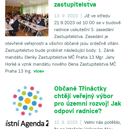
zastupitelstva
13. 9. 2023 |
Již ve středu
21.9.2023 od 10.00 se v budově
radnice uskuteční 5. zasedání
Zastupitelstva. Zasedání je
otevřené veřejnosti a všichni občané jsou srdečně vítáni.
Zastupitelstvo bude probírat následující body: 1. Zánik
mandátu členky Zastupitelstva MČ Praha 13 Mgr. Jany
Horké a vznik mandátu nového člena Zastupitelstva MČ
Praha 13 Ing.
více»
Občané Třináctky
chtějí veřejný výbor
pro územní rozvoj! Jak
odpoví radnice?
12. 9. 2023 |
Velmi nás potěšilo,