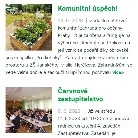
Komunitní úspěch!
16. 6. 2023 |
Zadařilo se! První
komunitní zahrada pro občany
Prahy 13 je založena a funguje na
výbornou. Jmenuje se Prokopka a
její vznik se podařil díky obrovské
snaze spolku „Pro kořínky“. Zahradu najdete v městském
prostoru u ZŠ Janského, v ulici Herčíkova. Zahradníkům se
vede velmi dobře a zaslouží si upřímnou pochvalu
více»
Červnové
zastupitelstvo
8. 6. 2023 |
Již ve středu
21.6.2023 od 10.00 se v budově
radnice uskuteční 4. zasedání
Zastupitelstva. Zasedání je