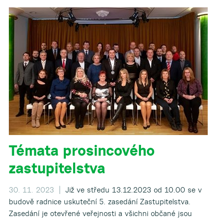
Témata prosincového
zastupitelstva
30. 11. 2023 |
Již ve středu 13.12.2023 od 10.00 se v
budově radnice uskuteční 5. zasedání Zastupitelstva.
Zasedání je otevřené veřejnosti a všichni občané jsou