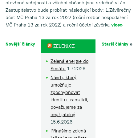
otevřené veřejnosti a všichni občané jsou srdečně vítáni.
Zastupitelstvo bude probírat následující body: 1.Závěrečný
účet MČ Praha 13 za rok 2022 (roční rozbor hospodaření
MČ Praha 13 za rok 2022) a roční účetní závěrka
více»
Novější články
Starší články
»
ZELENI.CZ
Zelená energie do
Senátu
1.7.2026
Návrh, který
umožňuje
zpochybňovat
identitu trans lidí,
považujeme za
nepřijatelný
15.6.2026
Přinášíme zelená