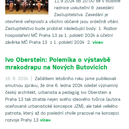
11.9.2024 od 10.00 se v budově
radnice uskuteční 9. zasedání
Zastupitelstva. Zasedání je
otevřené veřejnosti a všichni občané jsou srdečně vítáni.
Zastupitelstvo bude probírat následující body: 1. Rozbor
hospodaření MČ Praha 13 za 1. pololetí 2024 a účetní
závěrka MČ Praha 13 z 1. pololetí 2024 2.
více»
Ivo Oberstein: Polemika o výstavbě
mrakodrapu na Nových Butovicích
16. 8. 2024 |
Začátkem letošního roku jsme publikovali
smutnou zprávu, že dne 6. ledna 2024 odešel významný
český architekt, urbanista a pedagog Ivo Oberstein a
Praha 13 tak ztratila nejen svého ideového tvůrce (autora
oceňované urbanistické koncepce JZM), ale také velkého
patriota, který až do poslední chvíle pracoval na koncepci
rozvoje Prahy 13
více»