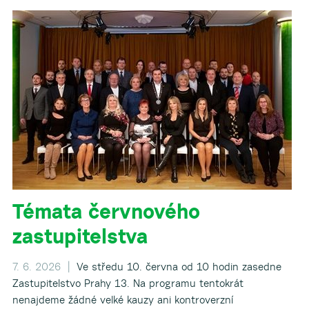
Témata červnového
zastupitelstva
7. 6. 2026 |
Ve středu 10. června od 10 hodin zasedne
Zastupitelstvo Prahy 13. Na programu tentokrát
nenajdeme žádné velké kauzy ani kontroverzní