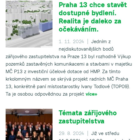
Praha 13 chce stavět
dostupné bydlení.
Realita je daleko za
očekáváním.
1. 11. 2024 |
Jedním z
nejdiskutovanějších bodů
zářijového zastupitelstva na Praze 13 byl rozhodně Výkup
pozemků zastavěných komunikacemi a stavbami v majetku
MČ P13 z investiční účelové dotace od HMP. Za tímto
krkolomným názvem se skrývá projekt radních MČ Praha
13, konkrétně paní místostarostky Ivany Todlové (TOP09).
Ta je osobou odpovědnou za projekt
více»
Témata zářijového
zastupitelstva
29. 8. 2024 |
Již ve středu