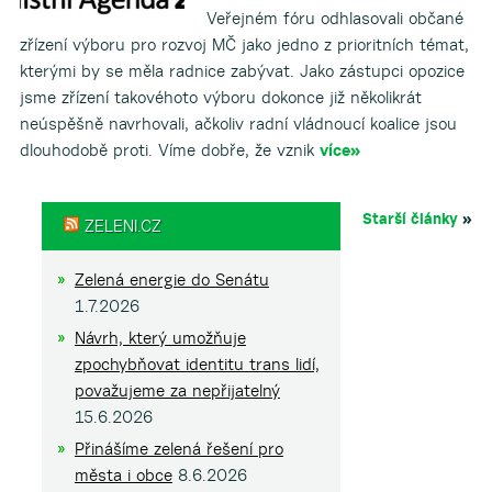
Veřejném fóru odhlasovali občané
zřízení výboru pro rozvoj MČ jako jedno z prioritních témat,
kterými by se měla radnice zabývat. Jako zástupci opozice
jsme zřízení takovéhoto výboru dokonce již několikrát
neúspěšně navrhovali, ačkoliv radní vládnoucí koalice jsou
dlouhodobě proti. Víme dobře, že vznik
více»
Starší články
»
ZELENI.CZ
Zelená energie do Senátu
1.7.2026
Návrh, který umožňuje
zpochybňovat identitu trans lidí,
považujeme za nepřijatelný
15.6.2026
Přinášíme zelená řešení pro
města i obce
8.6.2026