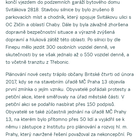
končí vjezdem do podzemních garáží bytového domu
Svitákova 2818. Stavbou silnice by bylo zrušeno 8
parkovacích míst a chodník, který spojuje Svitákovu ulici s
OC Zličín a oblastí Chaby. Dále by byla závažně zhoršena
dopravně bezpečnostní situace a výrazně zvýšená
dopravní a hluková zátěž této oblasti. Po silnici by dle
Finepu mělo jezdit 300 osobních vozidel denně, ve
skutečnosti by se však jednalo až o 550 vozidel denně, a
to včetně tranzitu z Třebonic.
Plánování nové cesty trápilo občany Britské čtvrti od února
2017, kdy se na stavebním úřadě MČ Praha 13 objevila
první zmínka o jejím vzniku. Obyvatelé pořádali protesty a
petiční akce, které směřovaly na úřad městské části. V
petiční akci se podařilo nasbírat přes 150 podpisů.
Obyvatelé se také zúčastnili jednání na úřadě MČ Prahy
13, na kterém bylo přítomno přes 50 lidí a vyjádřil se k
němu i zástupce z Institutu pro plánování a rozvoj hl. m.
Prahy, který navržené řešení považoval za nekoncepční. Po