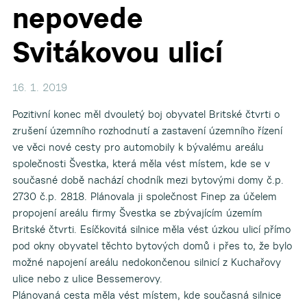
nepovede
Svitákovou ulicí
16. 1. 2019
Pozitivní konec měl dvouletý boj obyvatel Britské čtvrti o
zrušení územního rozhodnutí a zastavení územního řízení
ve věci nové cesty pro automobily k bývalému areálu
společnosti Švestka, která měla vést místem, kde se v
současné době nachází chodník mezi bytovými domy č.p.
2730 č.p. 2818. Plánovala ji společnost Finep za účelem
propojení areálu firmy Švestka se zbývajícím územím
Britské čtvrti. Esíčkovitá silnice měla vést úzkou ulicí přímo
pod okny obyvatel těchto bytových domů i přes to, že bylo
možné napojení areálu nedokončenou silnicí z Kuchařovy
ulice nebo z ulice Bessemerovy.
Plánovaná cesta měla vést místem, kde současná silnice