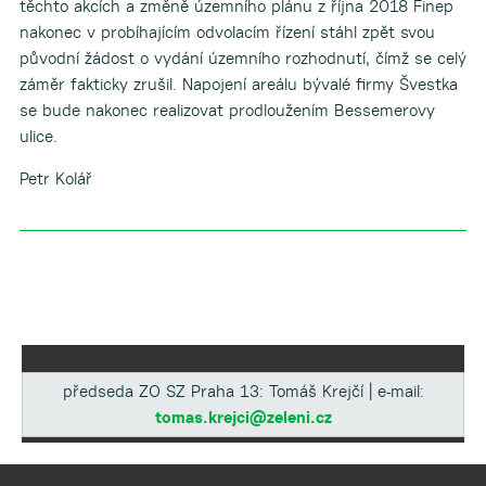
těchto akcích a změně územního plánu z října 2018 Finep
nakonec v probíhajícím odvolacím řízení stáhl zpět svou
původní žádost o vydání územního rozhodnutí, čímž se celý
záměr fakticky zrušil. Napojení areálu bývalé firmy Švestka
se bude nakonec realizovat prodloužením Bessemerovy
ulice.
Petr Kolář
předseda ZO SZ Praha 13: Tomáš Krejčí | e-mail:
tomas.krejci@zeleni.cz