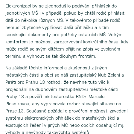
Elektronizací by se zjednodušilo podávání přihlášek do
jednotlivých MŠ i v případě, pokud by chtěl rodič přihlásit
dítě do několika různých MŠ. V takovémto případě rodič
nemusí zbytečně vyplňovat další přihlášku a s tím
související dokumenty pro potřeby ostatních MŠ. Velkým
komfortem je možnost zarezervování konkrétního času, kdy
může rodič se svým dítětem přijít na zápis ve zvoleném
termínu a vyhnout se tak dlouhým frontám.
Na základě těchto informací a zkušeností z jiných
městských částí a obcí se náš zastupitelský klub Zelení a
Piráti pro Prahu 13 rozhodl, že navrhne tuto věc k
projednání na dubnovém zastupitelstvu městské části
Prahy 13 a pověří místostarostku RNDr. Marcelu
Plesníkovou, aby vypracovala rozbor stávající situace na
Praze 13. Současně požádal o prověření možnosti zavedení
systému elektronických přihlášek do mateřských škol a
existujících řešení v jiných MČ nebo obcích obsahující mj.
výhody a nevýhody takovýchto systémů.